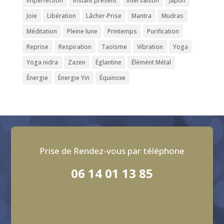
Imperfection
Instant présent
intersaison
Japon
Joie
Libération
Lâcher-Prise
Mantra
Mudras
Méditation
Pleine lune
Printemps
Purification
Reprise
Respiration
Taoïsme
Vibration
Yoga
Yoga nidra
Zazen
Églantine
Élémént Métal
Énergie
Énergie Yin
Équinoxe
Prise de Rendez-vous par téléphone
06 14 01 13 85