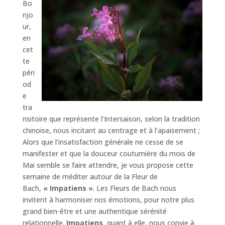
Bo
njo
ur,
en
cet
te
péri
od
e
tra
nsitoire que représente l’Intersaison, selon la tradition
chinoise, nous incitant au centrage et à l’apaisement ;
Alors que l’insatisfaction générale ne cesse de se
manifester et que la douceur coutumière du mois de
Mai semble se faire attendre, je vous propose cette
semaine de méditer autour de la Fleur de
Bach,
« Impatiens »
. Les Fleurs de Bach nous
invitent à harmoniser nos émotions, pour notre plus
grand bien-être et une authentique sérénité
relationnelle.
Impatiens
, quant à elle, nous convie à