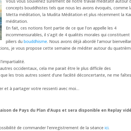
Vous vous souvenez sûrement de notre travail méditatif autour 
concepts bouddhistes tels que nous les avons évoqués, comme l
Metta méditation, la Mudita Méditation et plus récemment la Ka
méditation.
En fait, ces notions font partie de ce que l’on appelle les 4
incommensurables, il s’agit de 4 qualités morales qui constituent 
piliers du
bouddhisme
. Nous avons déjà abordé l’amour bienveillan
ations, je vous propose cette semaine de méditer autour du quatriè
’impartialité.
utres occidentaux, cela me parait être le plus difficile des
e les trois autres soient d’une facilité déconcertante, ne me faîte
er et à partager votre ressenti avec moi…
Maison de Pays du Plan d’Aups et sera disponible en Replay vid
 possibilité de commander l’enregistrement de la séance
ici
.