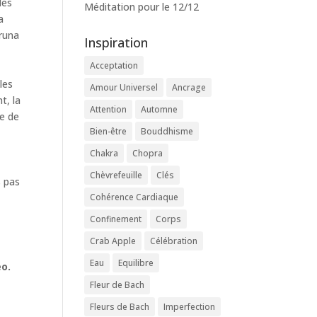
des
Méditation pour le 12/12
a
runa
Inspiration
Acceptation
les
Amour Universel
Ancrage
t, la
Attention
Automne
me de
Bien-être
Bouddhisme
Chakra
Chopra
Chèvrefeuille
Clés
s pas
Cohérence Cardiaque
Confinement
Corps
Crab Apple
Célébration
Eau
Equilibre
éo.
Fleur de Bach
Fleurs de Bach
Imperfection