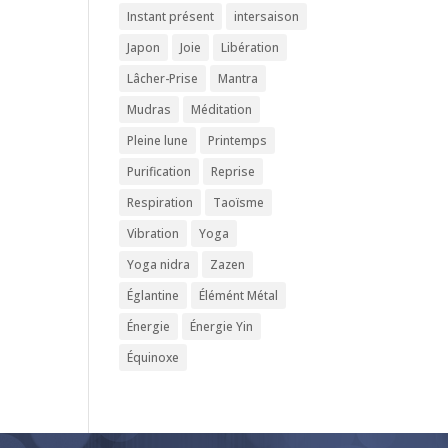
Instant présent
intersaison
Japon
Joie
Libération
Lâcher-Prise
Mantra
Mudras
Méditation
Pleine lune
Printemps
Purification
Reprise
Respiration
Taoïsme
Vibration
Yoga
Yoga nidra
Zazen
Églantine
Élémént Métal
Énergie
Énergie Yin
Équinoxe