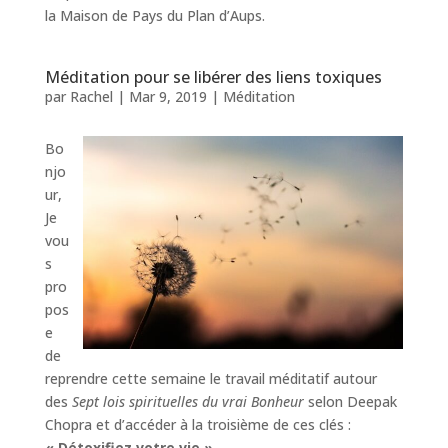
la Maison de Pays du Plan d’Aups.
Méditation pour se libérer des liens toxiques
par
Rachel
|
Mar 9, 2019
|
Méditation
Bo
njo
ur,
Je
vou
s
pro
pos
e
de
reprendre cette semaine le travail méditatif autour
des
Sept lois spirituelles du vrai Bonheur
selon Deepak
Chopra et d’accéder à la troisième de ces clés :
« Détoxifiez votre vie »