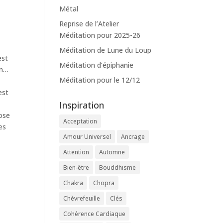
Métal
Reprise de l’Atelier
Méditation pour 2025-26
Méditation de Lune du Loup
est
Méditation d’épiphanie
en…
Méditation pour le 12/12
s
est
Inspiration
pose
Acceptation
es
Amour Universel
Ancrage
Attention
Automne
Bien-être
Bouddhisme
Chakra
Chopra
Chèvrefeuille
Clés
Cohérence Cardiaque