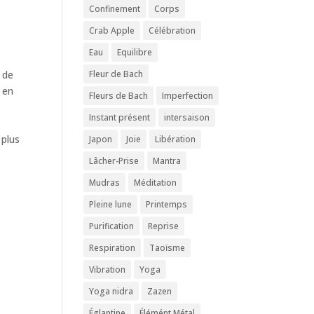
Confinement
Corps
Crab Apple
Célébration
Eau
Equilibre
 de
Fleur de Bach
en
Fleurs de Bach
Imperfection
Instant présent
intersaison
 plus
Japon
Joie
Libération
Lâcher-Prise
Mantra
Mudras
Méditation
t
Pleine lune
Printemps
Purification
Reprise
Respiration
Taoïsme
Vibration
Yoga
Yoga nidra
Zazen
Églantine
Élémént Métal