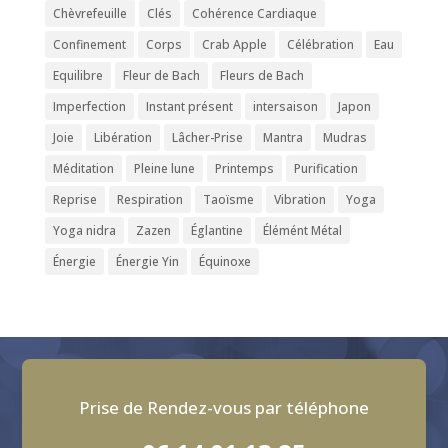
Chèvrefeuille
Clés
Cohérence Cardiaque
Confinement
Corps
Crab Apple
Célébration
Eau
Equilibre
Fleur de Bach
Fleurs de Bach
Imperfection
Instant présent
intersaison
Japon
Joie
Libération
Lâcher-Prise
Mantra
Mudras
Méditation
Pleine lune
Printemps
Purification
Reprise
Respiration
Taoïsme
Vibration
Yoga
Yoga nidra
Zazen
Églantine
Élémént Métal
Énergie
Énergie Yin
Équinoxe
Prise de Rendez-vous par téléphone