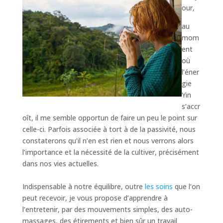
our,
au
mom
ent
où
l’éner
gie
Yin
s’accr
oît, il me semble opportun de faire un peu le point sur
celle-ci. Parfois associée à tort à de la passivité, nous
constaterons qu’il n’en est rien et nous verrons alors
l’importance et la nécessité de la cultiver, précisément
dans nos vies actuelles.
Indispensable à notre équilibre, outre
les soins
que l’on
peut recevoir, je vous propose d’apprendre à
l’entretenir, par des mouvements simples, des auto-
massages, des étirements et bien sûr un travail