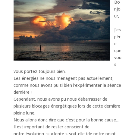
Bo
njo
ur,
J’es
pèr
e
que
vou
s
vous portez toujours bien.
Les énergies ne nous ménagent pas actuellement,
comme nous avons pu si bien l’expérimenter la séance
dernière !
Cependant, nous avons pu nous débarrasser de
plusieurs blocages énergétiques lors de cette dernière
pleine lune.
Nous allons donc dire que c’est pour la bonne cause…
Il est important de rester conscient de
notre évolution, si « lente » soit-elle (de notre point