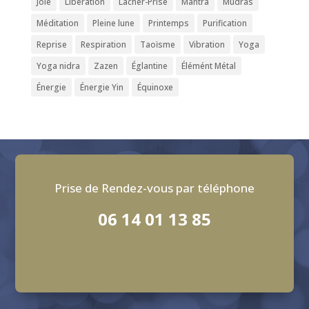
Joie
Libération
Lâcher-Prise
Mantra
Mudras
Méditation
Pleine lune
Printemps
Purification
Reprise
Respiration
Taoïsme
Vibration
Yoga
Yoga nidra
Zazen
Églantine
Élémént Métal
Énergie
Énergie Yin
Équinoxe
Prise de Rendez-vous par téléphone
06 14 01 13 85