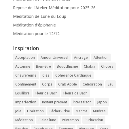
Reprise de l’Atelier Méditation pour 2025-26
Méditation de Lune du Loup
Méditation d’épiphanie
Méditation pour le 12/12
Inspiration
Acceptation
Amour Universel
Ancrage
Attention
Automne
Bien-être
Bouddhisme
Chakra
Chopra
Chèvrefeuille
Clés
Cohérence Cardiaque
Confinement
Corps
Crab Apple
Célébration
Eau
Equilibre
Fleur de Bach
Fleurs de Bach
Imperfection
Instant présent
intersaison
Japon
Joie
Libération
Lâcher-Prise
Mantra
Mudras
Méditation
Pleine lune
Printemps
Purification
Reprise
Respiration
Taoïsme
Vibration
Yoga