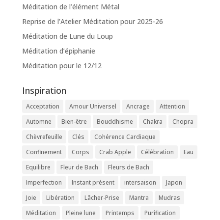
Méditation de l’élément Métal
Reprise de l’Atelier Méditation pour 2025-26
Méditation de Lune du Loup
Méditation d’épiphanie
Méditation pour le 12/12
Inspiration
Acceptation
Amour Universel
Ancrage
Attention
Automne
Bien-être
Bouddhisme
Chakra
Chopra
Chèvrefeuille
Clés
Cohérence Cardiaque
Confinement
Corps
Crab Apple
Célébration
Eau
Equilibre
Fleur de Bach
Fleurs de Bach
Imperfection
Instant présent
intersaison
Japon
Joie
Libération
Lâcher-Prise
Mantra
Mudras
Méditation
Pleine lune
Printemps
Purification