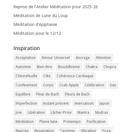
Reprise de l’Atelier Méditation pour 2025-26
Méditation de Lune du Loup
Méditation d’épiphanie
Méditation pour le 12/12
Inspiration
Acceptation
Amour Universel
Ancrage
Attention
Automne
Bien-être
Bouddhisme
Chakra
Chopra
Chèvrefeuille
Clés
Cohérence Cardiaque
Confinement
Corps
Crab Apple
Célébration
Eau
Equilibre
Fleur de Bach
Fleurs de Bach
Imperfection
Instant présent
intersaison
Japon
Joie
Libération
Lâcher-Prise
Mantra
Mudras
Méditation
Pleine lune
Printemps
Purification
Reprise
Respiration
Taoïsme
Vibration
Yoga