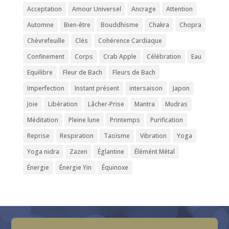
Acceptation
Amour Universel
Ancrage
Attention
Automne
Bien-être
Bouddhisme
Chakra
Chopra
Chèvrefeuille
Clés
Cohérence Cardiaque
Confinement
Corps
Crab Apple
Célébration
Eau
Equilibre
Fleur de Bach
Fleurs de Bach
Imperfection
Instant présent
intersaison
Japon
Joie
Libération
Lâcher-Prise
Mantra
Mudras
Méditation
Pleine lune
Printemps
Purification
Reprise
Respiration
Taoïsme
Vibration
Yoga
Yoga nidra
Zazen
Églantine
Élémént Métal
Énergie
Énergie Yin
Équinoxe