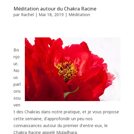
Méditation autour du Chakra Racine
par
Rachel
|
Mai 18, 2019
|
Méditation
Bo
njo
ur,
No
us
parl
ons
sou
ven
t des Chakras dans notre pratique, et je vous propose
cette semaine, d’approfondir un peu nos
connaissances autour du premier d’entre-eux, le
Chakra Racine appelé Muladhara.